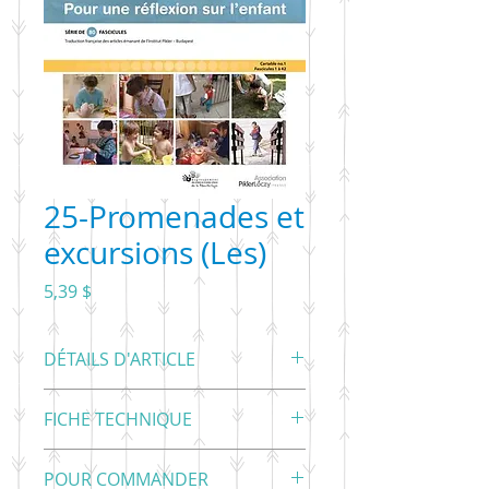
25-Promenades et
excursions (Les)
Prix
5,39 $
DÉTAILS D'ARTICLE
Promenades et excursions (Les)
FICHE TECHNIQUE
Brochure
Eva KALLO, RCPEM & APLF
Titre
25-Promenades et
POUR COMMANDER