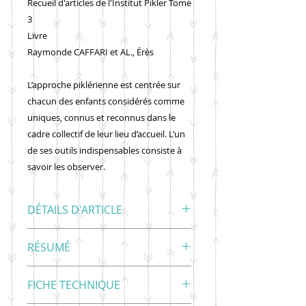
Recueil d'articles de l'Institut Pikler Tome
3
Livre
Raymonde CAFFARI et AL., Érès
L’approche piklérienne est centrée sur
chacun des enfants considérés comme
uniques, connus et reconnus dans le
cadre collectif de leur lieu d’accueil. L’un
de ses outils indispensables consiste à
savoir les observer.
DÉTAILS D'ARTICLE
Livre
RÉSUMÉ
Raymonde CAFFARI et AL., Érès
L’approche piklérienne est centrée
FICHE TECHNIQUE
sur chacun des enfants considérés
comme uniques, connus et